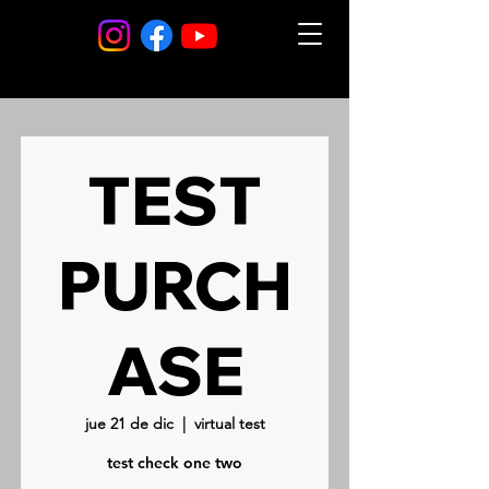
TEST
PURCH
ASE
jue 21 de dic
  |  
virtual test
test check one two